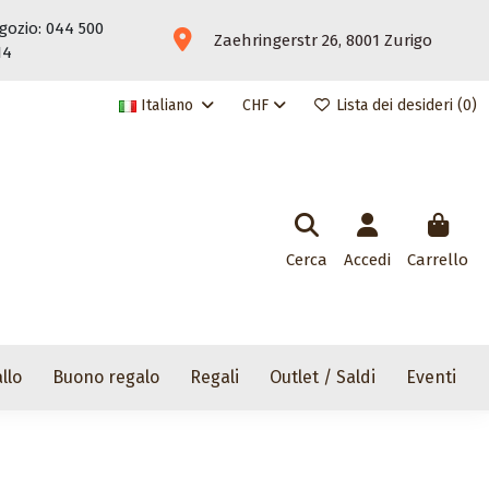
gozio: 044 500
Zaehringerstr 26, 8001 Zurigo
14
Italiano
CHF
Lista dei desideri (
0
)
Cerca
Accedi
Carrello
llo
Buono regalo
Regali
Outlet / Saldi
Eventi