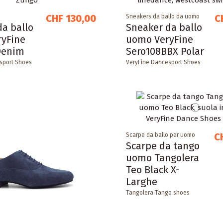
CHF 130,00
C
Sneakers da ballo da uomo
da ballo
Sneaker da ballo
yFine
uomo VeryFine
Denim
Sero108BBX Polar
sport Shoes
VeryFine Dancesport Shoes
C
Scarpe da ballo per uomo
Scarpe da tango
uomo Tangolera
Teo Black X-
Larghe
Tangolera Tango shoes