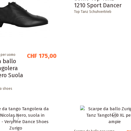
1210 Sport Dancer
Top Tanz Schuhvertrieb
CHF 175,00
o per uomo
 ballo
golera
ero Suola
o shoes