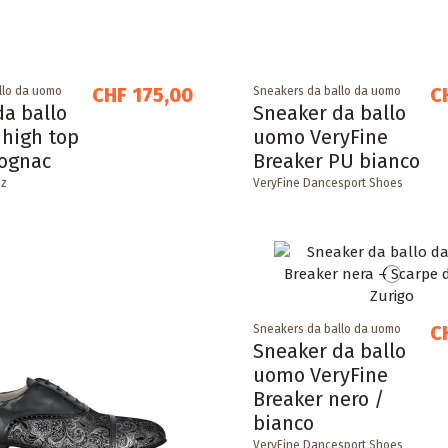
CHF 175,00
C
llo da uomo
Sneakers da ballo da uomo
da ballo
Sneaker da ballo
high top
uomo VeryFine
cognac
Breaker PU bianco
iz
VeryFine Dancesport Shoes
C
Sneakers da ballo da uomo
Sneaker da ballo
uomo VeryFine
Breaker nero /
bianco
VeryFine Dancesport Shoes