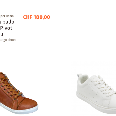
CHF 180,00
o per uomo
 ballo
Pivot
lu
Tango shoes