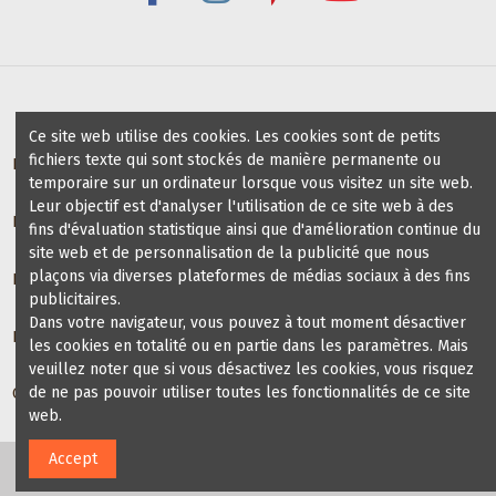
Ce site web utilise des cookies. Les cookies sont de petits
fichiers texte qui sont stockés de manière permanente ou
Bénéfices pour profs / groups de danse
temporaire sur un ordinateur lorsque vous visitez un site web.
Leur objectif est d'analyser l'utilisation de ce site web à des
Écoles de danse partenaires
fins d'évaluation statistique ainsi que d'amélioration continue du
site web et de personnalisation de la publicité que nous
plaçons via diverses plateformes de médias sociaux à des fins
Informations
publicitaires.
Dans votre navigateur, vous pouvez à tout moment désactiver
Blog chaussures de danse
les cookies en totalité ou en partie dans les paramètres. Mais
veuillez noter que si vous désactivez les cookies, vous risquez
de ne pas pouvoir utiliser toutes les fonctionnalités de ce site
Contact us
web.
Accept
2024 Veryfine Schweiz. Tous droits réservés