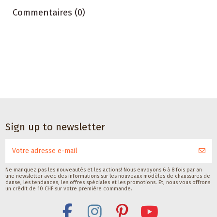
Commentaires (0)
Accessoires de danse
Accessoires de danse
Embauchoir à
Satisfeet
Sign up to newsletter
chaussures de
déodorant pour
Pedag
pieds de
danseurs 30ML
Pedag International
CHF 19,00
Satisfeet
CHF 9,00
Ne manquez pas les nouveautés et les actions! Nous envoyons 6 à 8 fois par an
une newsletter avec des informations sur les nouveaux modèles de chaussures de
danse, les tendances, les offres spéciales et les promotions. Et, nous vous offrons
un crédit de 10 CHF sur votre première commande.