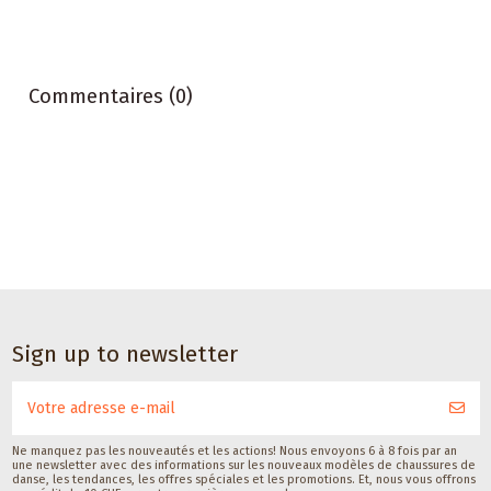
Commentaires (0)
Accessoires de danse
Accessoires de danse
Embauchoir à
Satisfeet
Sign up to newsletter
chaussures de
déodorant pour
Pedag
pieds de
danseurs 30ML
Pedag International
CHF 19,00
Satisfeet
CHF 9,00
Ne manquez pas les nouveautés et les actions! Nous envoyons 6 à 8 fois par an
une newsletter avec des informations sur les nouveaux modèles de chaussures de
danse, les tendances, les offres spéciales et les promotions. Et, nous vous offrons