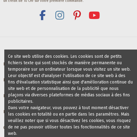
un crédit de 10 CHF sur votre première commande.
Ce site web utilise des cookies. Les cookies sont de petits
fichiers texte qui sont stockés de manière permanente ou
Bénéfices pour profs / groups de danse
temporaire sur un ordinateur lorsque vous visitez un site web.
Leur objectif est d'analyser l'utilisation de ce site web à des
Écoles de danse partenaires
fins d'évaluation statistique ainsi que d'amélioration continue du
site web et de personnalisation de la publicité que nous
plaçons via diverses plateformes de médias sociaux à des fins
Informations
publicitaires.
Dans votre navigateur, vous pouvez à tout moment désactiver
Blog chaussures de danse
les cookies en totalité ou en partie dans les paramètres. Mais
veuillez noter que si vous désactivez les cookies, vous risquez
de ne pas pouvoir utiliser toutes les fonctionnalités de ce site
Contact us
web.