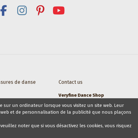
ssures de danse
Contact us
Veryfine Dance Shop
re sur un ordinateur lorsque vous visitez un site web. Leur
Zaehringerstrasse 26, 8001 Zurich
ite web et de personnalisation de la publicité que nous plaçons
+41 44 500 1014
euillez noter que si vous désactivez les cookies, vous risquez
sales@veryfine.ch