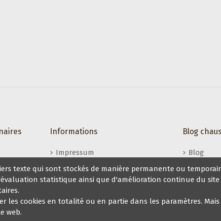
naires
Informations
Blog chau
Impressum
Blog
Conditions générales de vente
fichiers texte qui sont stockés de manière permanente ou temporai
ns d'évaluation statistique ainsi que d'amélioration continue du s
Mon compte Veryfine
aires.
les cookies en totalité ou en partie dans les paramètres. Mais v
te web.