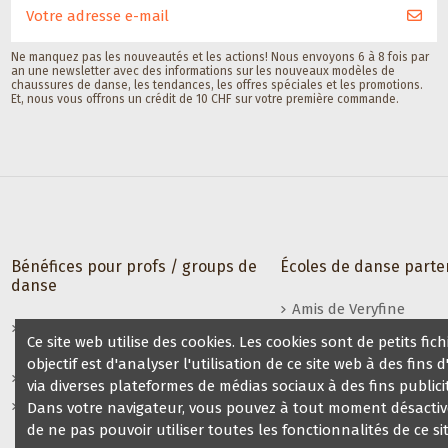
Ne manquez pas les nouveautés et les actions! Nous envoyons 6 à 8 fois par
an une newsletter avec des informations sur les nouveaux modèles de
chaussures de danse, les tendances, les offres spéciales et les promotions.
Et, nous vous offrons un crédit de 10 CHF sur votre première commande.
Bénéfices pour profs / groups de
Écoles de danse parte
danse
Amis de Veryfine
Vente de chaussures a votre
Ce site web utilise des cookies. Les cookies sont de petits 
soirée dansante
objectif est d'analyser l'utilisation de ce site web à des fi
Bénéfices pour profs / groups
via diverses plateformes de médias sociaux à des fins publicit
Revente de chaussures de danse
Dans votre navigateur, vous pouvez à tout moment désactiver 
Veryfine
de ne pas pouvoir utiliser toutes les fonctionnalités de ce si