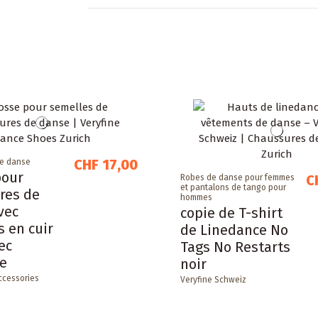
CHF 17,00
de danse
pour
C
Robes de danse pour femmes
et pantalons de tango pour
res de
hommes
vec
copie de T-shirt
 en cuir
de Linedance No
ec
Tags No Restarts
le
noir
ccessories
Veryfine Schweiz