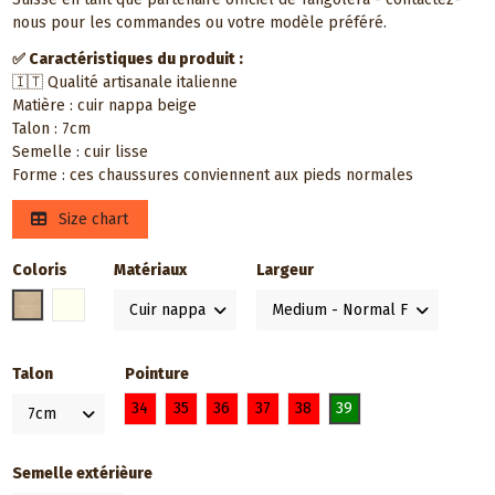
nous pour les commandes ou votre modèle préféré.
✅ Caractéristiques du produit :
🇮🇹 Qualité artisanale italienne
Matière : cuir nappa beige
Talon : 7cm
Semelle : cuir lisse
Forme : ces chaussures conviennent aux pieds normales
Size chart
Coloris
Matériaux
Largeur
Neutre / Nu
Blanc ivoire
Talon
Pointure
34
35
36
37
38
39
Semelle extérièure