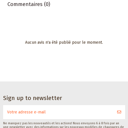
Commentaires (0)
Aucun avis n'a été publié pour le moment.
Robes de danse pour femmes
et pantalons de tango pour
hommes
Haut de danse
tango polkadot
Veryfine Schweiz
CHF 40,00
Sign up to newsletter
Ne manquez pas les nouveautés et les actions! Nous envoyons 6 à 8 fois par an
une newsletter avec des informations sur les nouveaux modèles de chaussures de