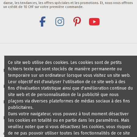
danse, les tendances, les offres spéciales et les promotions. Et, nous vous offrons
un crédit de 10 CHF sur votre première commande.
Ce site web utilise des cookies. Les cookies sont de petits
fichiers texte qui sont stockés de manière permanente ou
Bénéfices pour profs / groups de danse
temporaire sur un ordinateur lorsque vous visitez un site web.
Leur objectif est d'analyser l'utilisation de ce site web à des
Écoles de danse partenaires
fins d'évaluation statistique ainsi que d'amélioration continue du
site web et de personnalisation de la publicité que nous
plaçons via diverses plateformes de médias sociaux à des fins
Informations
publicitaires.
Dans votre navigateur, vous pouvez à tout moment désactiver
Blog chaussures de danse
les cookies en totalité ou en partie dans les paramètres. Mais
veuillez noter que si vous désactivez les cookies, vous risquez
de ne pas pouvoir utiliser toutes les fonctionnalités de ce site
Contact us