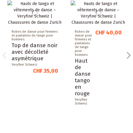
CHF 40,00
Robes de danse pour femmes
Robes de
et pantalons de tango pour
danse pour
hommes
femmes et
pantalons
Top de danse noir
de tango
avec décolleté
pour
hommes
asymétrique
Haut
Veryfine Schweiz
de
CHF 35,00
danse
tango
en
rouge
Veryfine
Schweiz