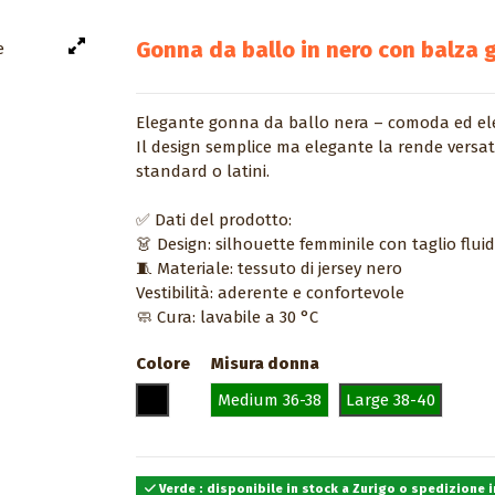
Gonna da ballo in nero con balza 
Elegante gonna da ballo nera – comoda ed elega
Il design semplice ma elegante la rende versatile
standard o latini.
✅ Dati del prodotto:
👗 Design: silhouette femminile con taglio flui
🧵 Materiale: tessuto di jersey nero
Vestibilità: aderente e confortevole
🧼 Cura: lavabile a 30 °C
Colore
Misura donna
Nero
Medium 36-38
Large 38-40
Verde : disponibile in stock a Zurigo o spedizione in