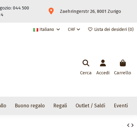
gozio: 044 500
Zaehringerstr 26, 8001 Zurigo
14
Italiano
CHF
Lista dei desideri (
0
)
Cerca
Accedi
Carrello
llo
Buono regalo
Regali
Outlet / Saldi
Eventi