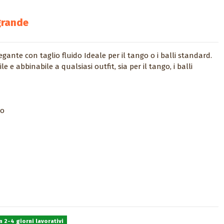
grande
nte con taglio fluido Ideale per il tango o i balli standard.
 e abbinabile a qualsiasi outfit, sia per il tango, i balli
do
 2-4 giorni lavorativi