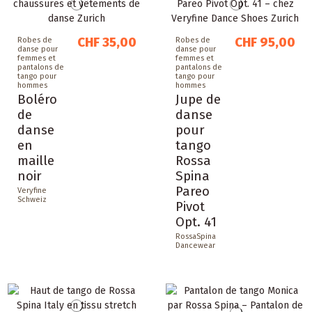
CHF 35,00
CHF 95,00
Robes de
Robes de
danse pour
danse pour
femmes et
femmes et
pantalons de
pantalons de
tango pour
tango pour
hommes
hommes
Boléro
Jupe de
de
danse
danse
pour
en
tango
maille
Rossa
noir
Spina
Pareo
Veryfine
Schweiz
Pivot
Opt. 41
RossaSpina
Dancewear