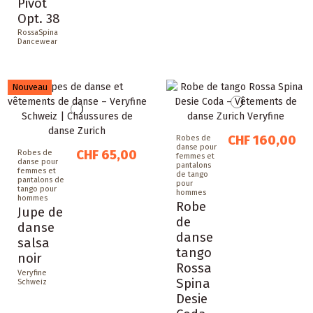
Pivot
Opt. 38
RossaSpina
Dancewear
Nouveau
CHF 160,00
Robes de
danse pour
CHF 65,00
Robes de
femmes et
danse pour
pantalons
femmes et
de tango
pantalons de
pour
tango pour
hommes
hommes
Robe
Jupe de
de
danse
danse
salsa
tango
noir
Rossa
Veryfine
Spina
Schweiz
Desie