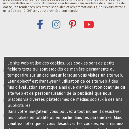
une newsletter avec des informations sur les nouveaux modèles de chaussures de
danse, les tendances, les offres spéciales et les promotions. Et, nous vous offrons
un crédit de 10 CHF sur votre première commande.
Ce site web utilise des cookies. Les cookies sont de petits
fichiers texte qui sont stockés de manière permanente ou
Bénéfices pour profs / groups de danse
temporaire sur un ordinateur lorsque vous visitez un site web.
Leur objectif est d'analyser l'utilisation de ce site web à des
Écoles de danse partenaires
fins d'évaluation statistique ainsi que d'amélioration continue du
site web et de personnalisation de la publicité que nous
plaçons via diverses plateformes de médias sociaux à des fins
Informations
publicitaires.
Dans votre navigateur, vous pouvez à tout moment désactiver
Blog chaussures de danse
les cookies en totalité ou en partie dans les paramètres. Mais
veuillez noter que si vous désactivez les cookies, vous risquez