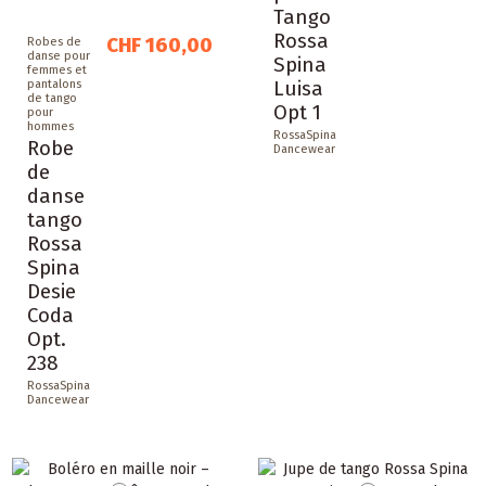
Tango
Rossa
CHF 160,00
Robes de
danse pour
Spina
femmes et
Luisa
pantalons
de tango
Opt 1
pour
hommes
RossaSpina
Robe
Dancewear
de
danse
tango
Rossa
Spina
Desie
Coda
Opt.
238
RossaSpina
Dancewear