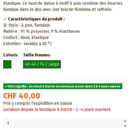
élastique. Ce haut de danse à motif à pois combine des boucles
fantaisie dans le dos avec une touche féminine et raffinée.
✅
Caractéristiques du produit :
👗 Style : à pois, fantaisie
Matière : 91 % polyester, 9 % élasthanne
Confort : doux, élastique
Entretien : lavable à 30 °C
Coloris
Taille femmes
Noir et blanc
40-42 / T4 / Large
Vert signifie : en stock à Zurich ou envoi par poste dans 2 à 4 jours ouvrés
CHF 40,00
Prix y compris l'expédition en Suisse
Livraison depuis la boutique à Zurich - 2 -4 jours ouvriers