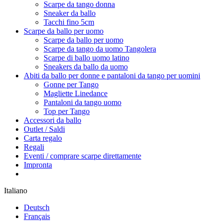
Scarpe da tango donna
Sneaker da ballo
Tacchi fino 5cm
Scarpe da ballo per uomo
Scarpe da ballo per uomo
Scarpe da tango da uomo Tangolera
Scarpe di ballo uomo latino
Sneakers da ballo da uomo
Abiti da ballo per donne e pantaloni da tango per uomini
Gonne per Tango
Magliette Linedance
Pantaloni da tango uomo
Top per Tango
Accessori da ballo
Outlet / Saldi
Carta regalo
Regali
Eventi / comprare scarpe direttamente
Impronta
Italiano
Deutsch
Français