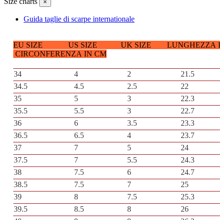
Size charts
×
Guida taglie di scarpe internationale
EU SIZE US SIZE UK SIZE LUNGHEZZA 
CIRCONFERENZA IN CM
34
4
2
21.5
34.5
4.5
2.5
22
35
5
3
22.3
35.5
5.5
3
22.7
36
6
3.5
23.3
36.5
6.5
4
23.7
37
7
5
24
37.5
7
5.5
24.3
38
7.5
6
24.7
38.5
7.5
7
25
39
8
7.5
25.3
39.5
8.5
8
26