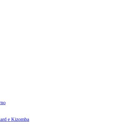
rno
ndard e Kizomba