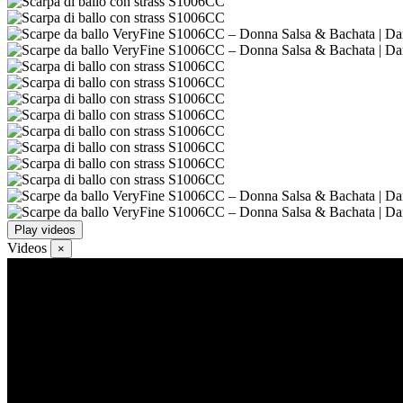
Play videos
Videos
×