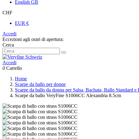
English GB
CHF
EUR €
Accedi
Eccezioni agli orari di apertura:
Cerca
Accedi
0
Carrello
Home
Scarpe da ballo per donne
Scarpe da ballo da donna per Salsa, Bachata, Ballo Standard 
Scarpe da ballo VeryFine S1006CC Alexandria 8.5cm