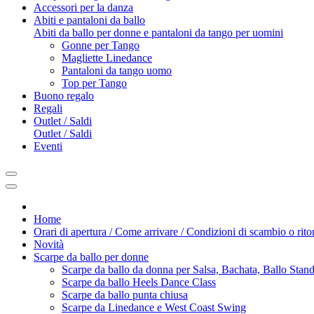
Accessori per la danza
Abiti e pantaloni da ballo
Abiti da ballo per donne e pantaloni da tango per uomini
Gonne per Tango
Magliette Linedance
Pantaloni da tango uomo
Top per Tango
Buono regalo
Regali
Outlet / Saldi
Outlet / Saldi
Eventi
Home
Orari di apertura / Come arrivare / Condizioni di scambio o rito
Novità
Scarpe da ballo per donne
Scarpe da ballo da donna per Salsa, Bachata, Ballo Sta
Scarpe da ballo Heels Dance Class
Scarpe da ballo punta chiusa
Scarpe da Linedance e West Coast Swing