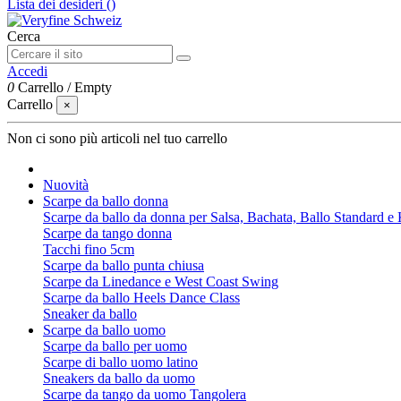
Lista dei desideri (
)
Cerca
Accedi
0
Carrello
/
Empty
Carrello
×
Non ci sono più articoli nel tuo carrello
Nuovità
Scarpe da ballo donna
Scarpe da ballo da donna per Salsa, Bachata, Ballo Standard 
Scarpe da tango donna
Tacchi fino 5cm
Scarpe da ballo punta chiusa
Scarpe da Linedance e West Coast Swing
Scarpe da ballo Heels Dance Class
Sneaker da ballo
Scarpe da ballo uomo
Scarpe da ballo per uomo
Scarpe di ballo uomo latino
Sneakers da ballo da uomo
Scarpe da tango da uomo Tangolera