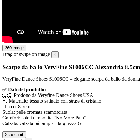
360 image
Drag or swipe on image
×
Scarpe da ballo VeryFine S1006CC Alexandria 8.5c
VeryFine Dance Shoes S1006CC – elegante scarpa da ballo da donna in 
✅
Dati del prodotto:
🇺🇸 Prodotto da Veryfine Dance Shoes USA
👠 Materiale: tessuto satinato con strass di cristallo
Tacco: 8.5cm
Suola: pelle cromata scamosciata
Comfort: soletta imbottita “No More Pain”
Calzata: calzata più ampia - larghezza G
Size chart