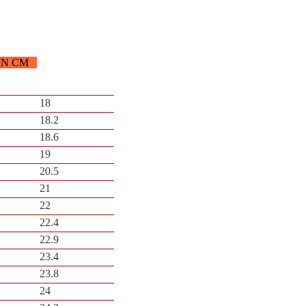
IN CM
18
18.2
18.6
19
20.5
21
22
22.4
22.9
23.4
23.8
24