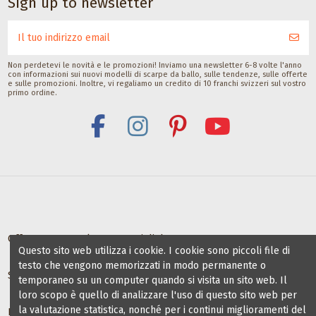
Sign up to newsletter
per piedi con seta
Deodorante di
tallone per
piedi per ballerine
scarpe da ballo
Saicara
CHF 11,00
30ML
Top Tanz Diana
Satisfeet
Top Tanz Schuhvertrieb
CHF 9,00
CHF 8,00
Non perdetevi le novità e le promozioni! Inviamo una newsletter 6-8 volte l'anno
con informazioni sui nuovi modelli di scarpe da ballo, sulle tendenze, sulle offerte
e sulle promozioni. Inoltre, vi regaliamo un credito di 10 franchi svizzeri sul vostro
primo ordine.
Offerte per scuole e maestri di danza
Questo sito web utilizza i cookie. I cookie sono piccoli file di
testo che vengono memorizzati in modo permanente o
Scuole di ballo partner
temporaneo su un computer quando si visita un sito web. Il
loro scopo è quello di analizzare l'uso di questo sito web per
la valutazione statistica, nonché per i continui miglioramenti del
Informazioni