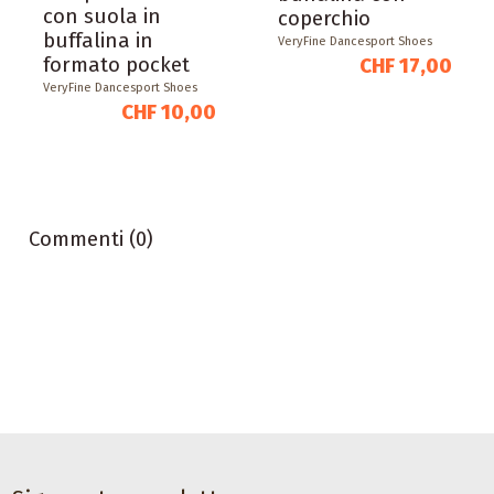
con suola in
coperchio
buffalina in
VeryFine Dancesport Shoes
formato pocket
CHF 17,00
VeryFine Dancesport Shoes
CHF 10,00
Commenti (0)
Accessori da ballo
Accessori da ballo
Accessori da ballo
Deodorante spray
Satisfeet
Protettore del