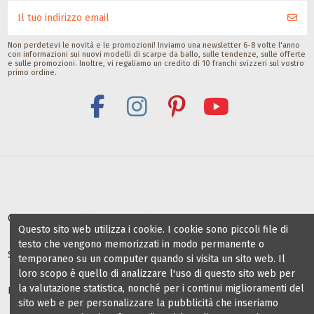
Pedag
International
Non perdetevi le novità e le promozioni! Inviamo una newsletter 6-8 volte l'anno
con informazioni sui nuovi modelli di scarpe da ballo, sulle tendenze, sulle offerte
e sulle promozioni. Inoltre, vi regaliamo un credito di 10 franchi svizzeri sul vostro
primo ordine.
Offerte per scuole e maestri di danza
Questo sito web utilizza i cookie. I cookie sono piccoli file di
testo che vengono memorizzati in modo permanente o
Scuole di ballo partner
temporaneo su un computer quando si visita un sito web. Il
loro scopo è quello di analizzare l'uso di questo sito web per
la valutazione statistica, nonché per i continui miglioramenti del
Informazioni
sito web e per personalizzare la pubblicità che inseriamo