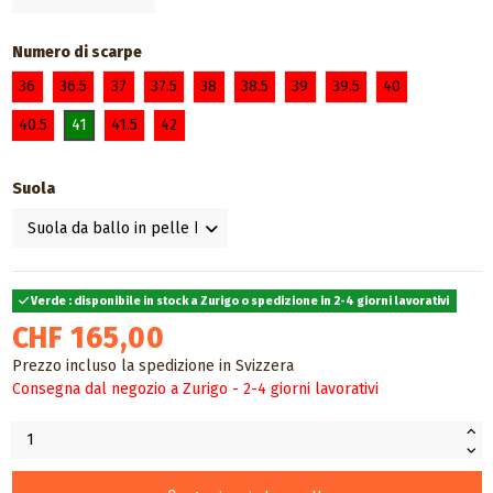
Numero di scarpe
36
36.5
37
37.5
38
38.5
39
39.5
40
40.5
41
41.5
42
Suola
Verde : disponibile in stock a Zurigo o spedizione in 2-4 giorni lavorativi
CHF 165,00
Prezzo incluso la spedizione in Svizzera
Consegna dal negozio a Zurigo - 2-4 giorni lavorativi