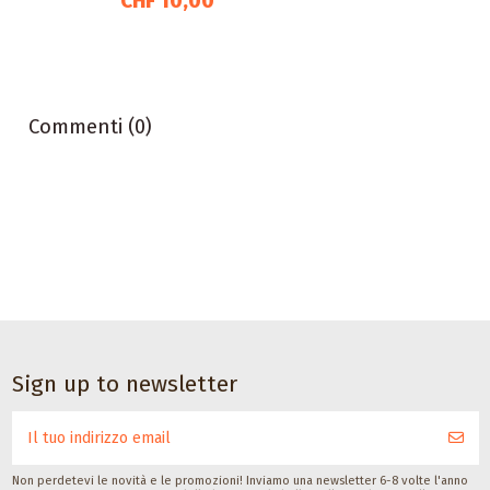
CHF 10,00
Commenti (0)
Accessori da ballo
Accessori da ballo
Accessori da ballo
Deodorante spray
Spazzola per
Satisfeet
Sign up to newsletter
per piedi con seta
scarpe da ballo
Deodorante di
con suola
piedi per ballerine
Saicara
CHF 11,00
buffalina con
30ML
coperchio
Satisfeet
CHF 9,00
Non perdetevi le novità e le promozioni! Inviamo una newsletter 6-8 volte l'anno
Gala Dance Accessories