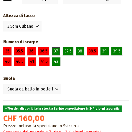
Altezza di tacco
Numero di scarpe
35
35.5
36
36.5
37
37.5
38
38.5
39
39.5
40
40.5
41
41.5
42
Suola
Verde : disponibile in stock a Zurigo o spedizione in 2-4 giorni lavorativi
CHF 160,00
Prezzo incluso la spedizione in Svizzera