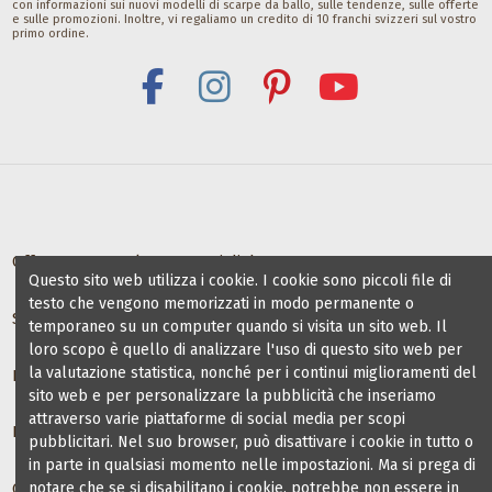
con informazioni sui nuovi modelli di scarpe da ballo, sulle tendenze, sulle offerte
CHF 17,00
e sulle promozioni. Inoltre, vi regaliamo un credito di 10 franchi svizzeri sul vostro
primo ordine.
Offerte per scuole e maestri di danza
Questo sito web utilizza i cookie. I cookie sono piccoli file di
testo che vengono memorizzati in modo permanente o
Scuole di ballo partner
temporaneo su un computer quando si visita un sito web. Il
loro scopo è quello di analizzare l'uso di questo sito web per
la valutazione statistica, nonché per i continui miglioramenti del
Informazioni
sito web e per personalizzare la pubblicità che inseriamo
attraverso varie piattaforme di social media per scopi
Blog scarpe da ballo
pubblicitari. Nel suo browser, può disattivare i cookie in tutto o
in parte in qualsiasi momento nelle impostazioni. Ma si prega di
notare che se si disabilitano i cookie, potrebbe non essere in
Contact us