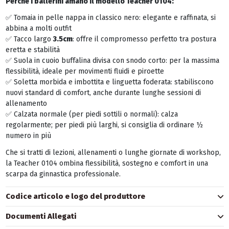
Perché i ballerini amano il modello Teacher 0104:
✅ Tomaia in pelle nappa in classico nero: elegante e raffinata, si
abbina a molti outfit
✅ Tacco largo
3.5cm
: offre il compromesso perfetto tra postura
eretta e stabilità
✅ Suola in cuoio buffalina divisa con snodo corto: per la massima
flessibilità, ideale per movimenti fluidi e piroette
✅ Soletta morbida e imbottita e linguetta foderata: stabiliscono
nuovi standard di comfort, anche durante lunghe sessioni di
allenamento
✅ Calzata normale (per piedi sottili o normali): calza
regolarmente; per piedi più larghi, si consiglia di ordinare ½
numero in più
Che si tratti di lezioni, allenamenti o lunghe giornate di workshop,
la Teacher 0104 ombina flessibilità, sostegno e comfort in una
scarpa da ginnastica professionale.
Codice articolo e logo del produttore
Documenti Allegati