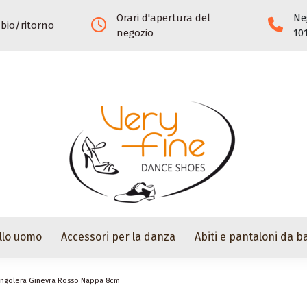
Orari d'apertura del
Ne
mbio/ritorno
negozio
10
llo uomo
Accessori per la danza
Abiti e pantaloni da ba
angolera Ginevra Rosso Nappa 8cm