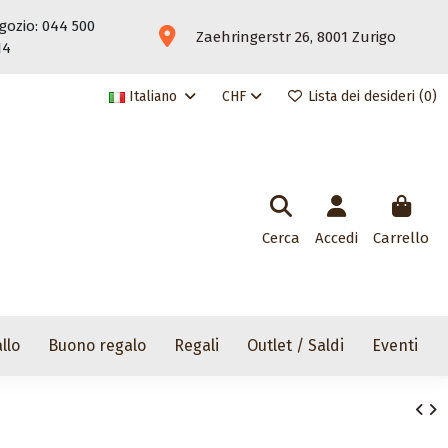
gozio: 044 500
Zaehringerstr 26, 8001 Zurigo
14
Italiano
CHF
Lista dei desideri (
0
)
Cerca
Accedi
Carrello
llo
Buono regalo
Regali
Outlet / Saldi
Eventi