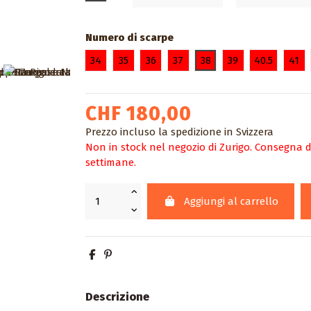
Numero di scarpe
34
35
36
37
38
39
40.5
41
CHF 180,00
Prezzo incluso la spedizione in Svizzera
Non in stock nel negozio di Zurigo. Consegna da
settimane.
Aggiungi al carrello
Descrizione