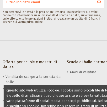
Non perdetevi le novità e le promozioni! Inviamo una newsletter 6-8 volte
l'anno con informazioni sui nuovi modelli di scarpe da ballo, sulle tendenze,
sulle offerte e sulle promozioni. Inoltre, vi regaliamo un credito di 10 franchi
svizzeri sul vostro primo ordine.
Offerte per scuole e maestri di
Scuole di ballo partne
danza
Amici di Veryfine
Vendita de scarpe a la serrata da
ballo
Vantaggi per insegnanti / gruppi
Questo sito web utilizza i cookie. I cookie sono piccoli fil
di danza
è quello di analizzare l'uso di questo sito web per la valuta
Rivendita di scarpe da ballo
varie piattaforme di social media per scopi pubblicitari. Nel 
Veryfine
disabilitano i cookie, potrebbe non essere in grado di utilizza