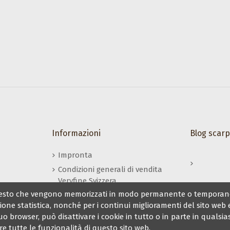
r
Informazioni
Blog scarp
Impronta
Condizioni generali di vendita
Veryfine Svizzera
e di testo che vengono memorizzati in modo permanente o temporan
Il mio conto Veryfine
zione statistica, nonché per i continui miglioramenti del sito web
suo browser, può disattivare i cookie in tutto o in parte in quals
re tutte le funzionalità di questo sito web.