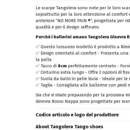
Le scarpe Tangolera sono note per le loro scar
soprattutto per la loro attenzione al comfort e
anteriore “NO MORE PAIN ®”, progettata per ridur
qualità e per il design raffinato.
Perché i ballerini amano Tangolera
Ginevra 
✅ Questo lussuoso modello è prodotto a Rimini,
✅ Design orientato al comfort - Presenta una 
la palla
✅ Tacco di
8cm
perfettamente centrato - Fornis
✅ Cinturino extra lungo - Offre 2 opzioni di fis
✅ Suola da ballo in pelle liscia - Ideale per le r
✅ Taglia - Consigliata alle ballerine con pied
Sia che vi stiate preparando per la prossima m
Ginevra Rosso Nappa sono progettate per manten
Codice articolo e logo del produttore
About Tangolera Tango shoes