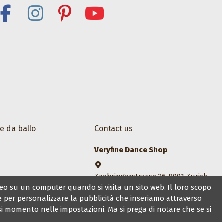
e da ballo
Contact us
Veryfine Dance Shop
Zaehringerstrasse 26, 8001 Zurich
eo su un computer quando si visita un sito web. Il loro scopo
+41 44 500 1014
 e per personalizzare la pubblicità che inseriamo attraverso
sales@veryfine.ch
iasi momento nelle impostazioni. Ma si prega di notare che se si