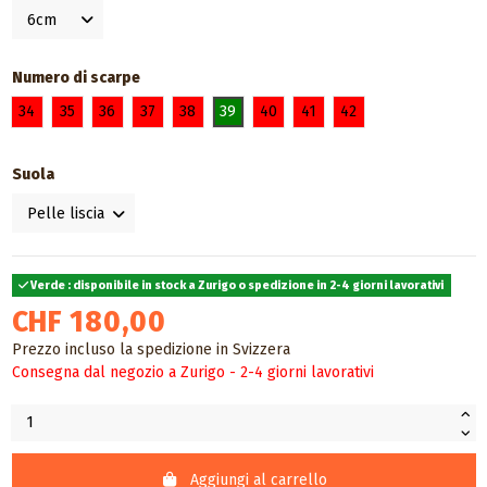
Numero di scarpe
34
35
36
37
38
39
40
41
42
Suola
Verde : disponibile in stock a Zurigo o spedizione in 2-4 giorni lavorativi
CHF 180,00
Prezzo incluso la spedizione in Svizzera
Consegna dal negozio a Zurigo - 2-4 giorni lavorativi
Aggiungi al carrello