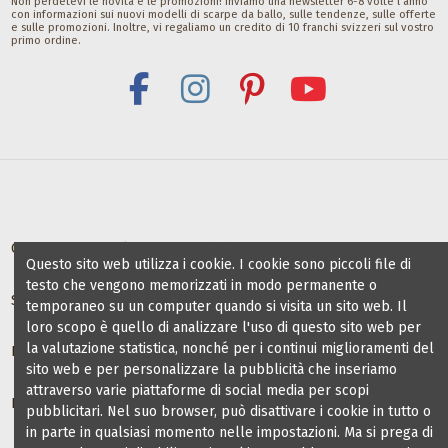
CHF 9,00
Non perdetevi le novità e le promozioni! Inviamo una newsletter 6-8 volte l'anno
Gala Dance Accessories
con informazioni sui nuovi modelli di scarpe da ballo, sulle tendenze, sulle offerte
CHF 8,00
e sulle promozioni. Inoltre, vi regaliamo un credito di 10 franchi svizzeri sul vostro
primo ordine.
Offerte per scuole e maestri di danza
Questo sito web utilizza i cookie. I cookie sono piccoli file di
testo che vengono memorizzati in modo permanente o
Scuole di ballo partner
temporaneo su un computer quando si visita un sito web. Il
loro scopo è quello di analizzare l'uso di questo sito web per
la valutazione statistica, nonché per i continui miglioramenti del
Informazioni
sito web e per personalizzare la pubblicità che inseriamo
attraverso varie piattaforme di social media per scopi
Blog scarpe da ballo
pubblicitari. Nel suo browser, può disattivare i cookie in tutto o
in parte in qualsiasi momento nelle impostazioni. Ma si prega di