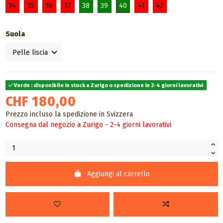
34
35
36
37
38
39
40
41
42
Suola
Verde : disponibile in stock a Zurigo o spedizione in 2-4 giorni lavorativi
CHF 180,00
Prezzo incluso la spedizione in Svizzera
Consegna dal negozio a Zurigo - 2-4 giorni lavorativi
Aggiungi al carrello