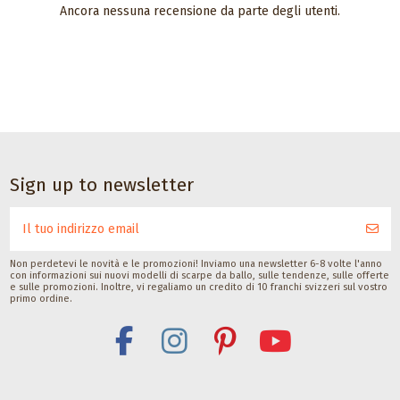
Ancora nessuna recensione da parte degli utenti.
Accessori da ballo
Satisfeet
Deodorante di
piedi per ballerine
30ML
Satisfeet
Sign up to newsletter
CHF 9,00
Non perdetevi le novità e le promozioni! Inviamo una newsletter 6-8 volte l'anno
con informazioni sui nuovi modelli di scarpe da ballo, sulle tendenze, sulle offerte
e sulle promozioni. Inoltre, vi regaliamo un credito di 10 franchi svizzeri sul vostro
primo ordine.