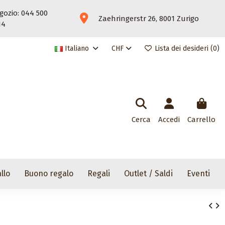
gozio: 044 500
Zaehringerstr 26, 8001 Zurigo
14
Italiano
CHF
Lista dei desideri (
0
)
Cerca
Accedi
Carrello
llo
Buono regalo
Regali
Outlet / Saldi
Eventi