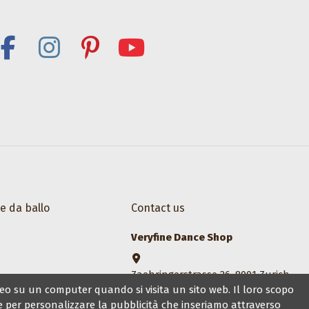
e da ballo
Contact us
Veryfine Dance Shop
Zaehringerstrasse 26, 8001 Zurich
eo su un computer quando si visita un sito web. Il loro scopo
+41 44 500 1014
 e per personalizzare la pubblicità che inseriamo attraverso