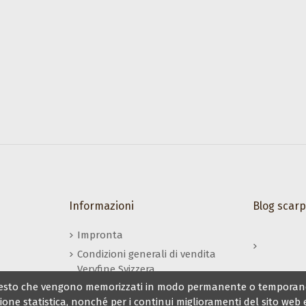
r
Informazioni
Blog scarp
Impronta
Condizioni generali di vendita
Veryfine Svizzera
e di testo che vengono memorizzati in modo permanente o temporan
Il mio conto Veryfine
zione statistica, nonché per i continui miglioramenti del sito web