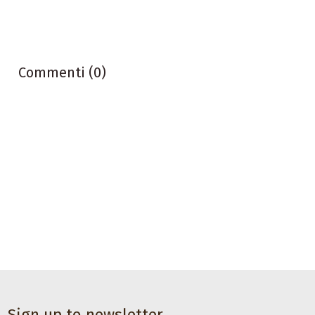
Commenti (0)
CHF 17,00
Accessori da ballo
Spazzola per
scarpe da ballo
con suola
Sign up to newsletter