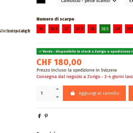
Numero di scarpe
36
36.5
37
37.5
38
38.5
39
39.
Verde : disponibile in stock a Zurigo o spedizione in
CHF 180,00
Prezzo incluso la spedizione in Svizzera
Consegna dal negozio a Zurigo - 2-4 giorni lavo
Aggiungi al carrello