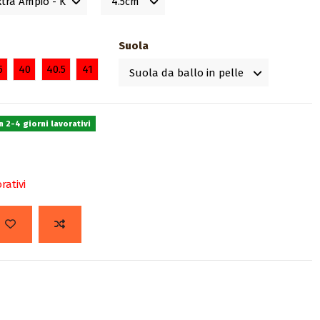
Suola
5
40
40.5
41
 2-4 giorni lavorativi
rativi