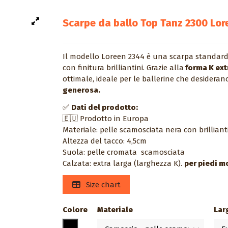
Scarpe da ballo Top Tanz 2300 Lor
Il modello Loreen 2344 è una scarpa standard 
con finitura brilliantini. Grazie alla
forma K ext
ottimale, ideale per le ballerine che desidera
generosa.
✅
Dati del prodotto:
🇪🇺 Prodotto in Europa
Materiale: pelle scamosciata nera con brilliant
Altezza del tacco: 4,5cm
Suola: pelle cromata scamosciata
Calzata: extra larga (larghezza K).
per piedi m
Size chart
Colore
Materiale
Lar
Nero