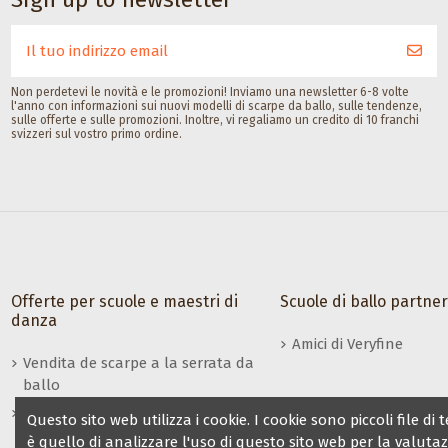
buffalina con
coperchio
Gala Dance Accessories
Non perdetevi le novità e le promozioni! Inviamo una newsletter 6-8 volte
l'anno con informazioni sui nuovi modelli di scarpe da ballo, sulle tendenze,
sulle offerte e sulle promozioni. Inoltre, vi regaliamo un credito di 10 franchi
svizzeri sul vostro primo ordine.
Offerte per scuole e maestri di
Scuole di ballo partne
danza
Amici di Veryfine
Vendita de scarpe a la serrata da
ballo
Vantaggi per insegnanti / gruppi
Questo sito web utilizza i cookie. I cookie sono piccoli fil
di danza
è quello di analizzare l'uso di questo sito web per la valuta